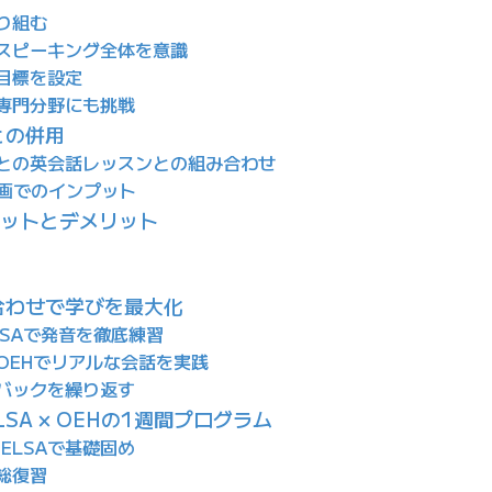
取り組む
くスピーキング全体を意識
に目標を設定
や専門分野にも挑戦
との併用
師との英会話レッスンとの組み合わせ
や映画でのインプット
リットとデメリット
み合わせで学びを最大化
LSAで発音を徹底練習
：OEHでリアルな会話を実践
ドバックを繰り返す
SA × OEHの1週間プログラム
ELSAで基礎固め
で総復習