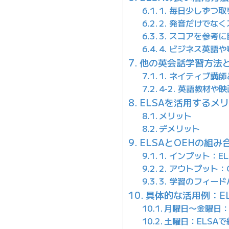
1. 毎日少しずつ
2. 発音だけでな
3. スコアを参考
4. ビジネス英語
他の英会話学習方法
1. ネイティブ講
4-2. 英語教材
ELSAを活用するメ
メリット
デメリット
ELSAとOEHの組
1. インプット：E
2. アウトプット
3. 学習のフィー
具体的な活用例：EL
月曜日〜金曜日：
土曜日：ELSA