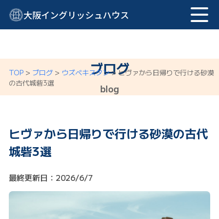
大阪イングリッシュハウス
ブログ
TOP
>
ブログ
>
ウズベキスタン
>
ヒヴァから日帰りで行ける砂漠
の古代城砦3選
blog
ヒヴァから日帰りで行ける砂漠の古代
城砦3選
最終更新日：2026/6/7